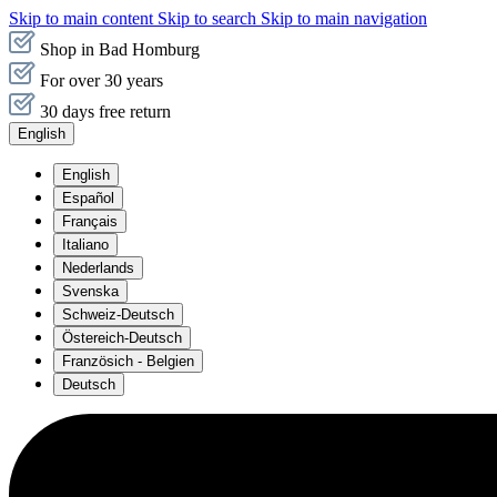
Skip to main content
Skip to search
Skip to main navigation
Shop in Bad Homburg
For over 30 years
30 days free return
English
English
Español
Français
Italiano
Nederlands
Svenska
Schweiz-Deutsch
Östereich-Deutsch
Französich - Belgien
Deutsch